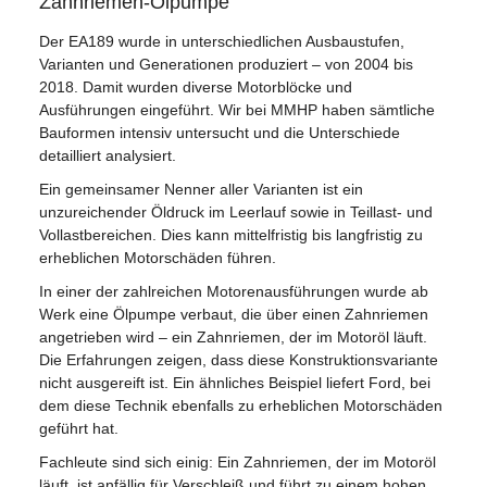
Zahnriemen-Ölpumpe
Der EA189 wurde in unterschiedlichen Ausbaustufen,
Varianten und Generationen produziert – von 2004 bis
2018. Damit wurden diverse Motorblöcke und
Ausführungen eingeführt. Wir bei MMHP haben sämtliche
Bauformen intensiv untersucht und die Unterschiede
detailliert analysiert.
Ein gemeinsamer Nenner aller Varianten ist ein
unzureichender Öldruck im Leerlauf sowie in Teillast- und
Vollastbereichen. Dies kann mittelfristig bis langfristig zu
erheblichen Motorschäden führen.
In einer der zahlreichen Motorenausführungen wurde ab
Werk eine Ölpumpe verbaut, die über einen Zahnriemen
angetrieben wird – ein Zahnriemen, der im Motoröl läuft.
Die Erfahrungen zeigen, dass diese Konstruktionsvariante
nicht ausgereift ist. Ein ähnliches Beispiel liefert Ford, bei
dem diese Technik ebenfalls zu erheblichen Motorschäden
geführt hat.
Fachleute sind sich einig: Ein Zahnriemen, der im Motoröl
läuft, ist anfällig für Verschleiß und führt zu einem hohen