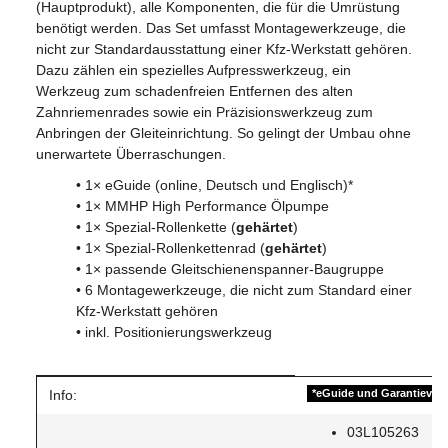
(Hauptprodukt), alle Komponenten, die für die Umrüstung
benötigt werden. Das Set umfasst Montagewerkzeuge, die
nicht zur Standardausstattung einer Kfz-Werkstatt gehören.
Dazu zählen ein spezielles Aufpresswerkzeug, ein
Werkzeug zum schadenfreien Entfernen des alten
Zahnriemenrades sowie ein Präzisionswerkzeug zum
Anbringen der Gleiteinrichtung. So gelingt der Umbau ohne
unerwartete Überraschungen.
• 1× eGuide (online, Deutsch und Englisch)*
• 1× MMHP High Performance Ölpumpe
• 1× Spezial-Rollenkette (
gehärtet
)
• 1× Spezial-Rollenkettenrad (
gehärtet
)
• 1× passende Gleitschienen­spanner-Baugruppe
• 6 Montagewerkzeuge, die nicht zum Standard einer
Kfz-Werkstatt gehören
• inkl. Positionierungswerkzeug
Info:
*eGuide und Garantiever
03L105263