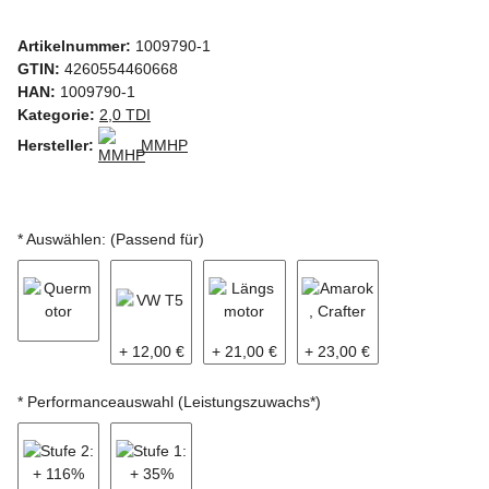
Artikelnummer:
1009790-1
GTIN:
4260554460668
HAN:
1009790-1
Kategorie:
2,0 TDI
Hersteller:
MMHP
* Auswählen: (Passend für)
Quermotor
VW T5
Längsmotor
Amarok, Crafter
+ 12,00 €
+ 21,00 €
+ 23,00 €
* Performanceauswahl (Leistungszuwachs*)