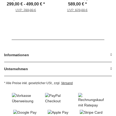
passend für VAG 2,0 TDI
+38% - Kettenumbau
pass
299,00 € -
499,00 €
*
589,00 €
*
Ölpumpe eGuide
passend für VAG 1,6 + 2,0
Aus
UVP:
769,00 €
UVP:
679,00 €
TDI (EA288)
Informationen
Unternehmen
* Alle Preise inkl. gesetzlicher USt., zzgl.
Versand