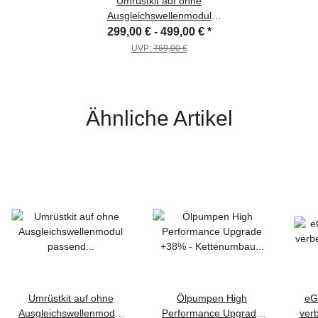
Umrüstkit auf ohne
Ausgleichswellenmodul
passend für VAG 2,0 TDI
299,00 € -
499,00 €
*
Ölpumpe eGuide
UVP:
769,00 €
Ähnliche Artikel
Umrüstkit auf ohne
Ölpumpen High
eGu
Ausgleichswellenmodul
Performance Upgrade
ver