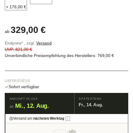
Stufe 2: + 116%
Stufe 1: + 35%
+ 176,00 €
329,00 €
ab
Endpreis* , zzgl.
Versand
UVP: 821,00 €
Unverbindliche Preisempfehlung des Herstellers
:
769,00 €
LIEFERSTATUS
Sofort verfügbar
ANKUNFT IN USA
SPÄTESTENS
Fr., 14. Aug.
Mi., 12. Aug.
ab
Versand am
nächsten Werktag
i