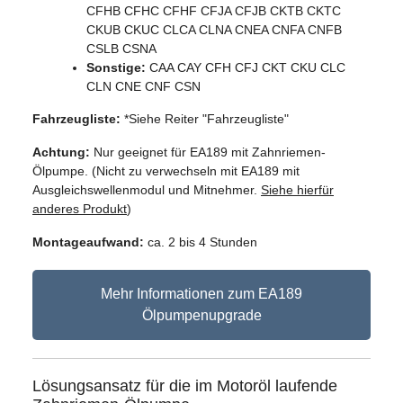
CFHB CFHC CFHF CFJA CFJB CKTB CKTC
CKUB CKUC CLCA CLNA CNEA CNFA CNFB
CSLB CSNA
Sonstige:
CAA CAY CFH CFJ CKT CKU CLC
CLN CNE CNF CSN
Fahrzeugliste:
*Siehe Reiter "Fahrzeugliste"
Achtung:
Nur geeignet für EA189 mit Zahnriemen-
Ölpumpe. (Nicht zu verwechseln mit EA189 mit
Ausgleichswellenmodul und Mitnehmer.
Siehe hierfür
anderes Produkt
)
Montageaufwand:
ca. 2 bis 4 Stunden
Mehr Informationen zum EA189
Ölpumpenupgrade
Lösungsansatz für die im Motoröl laufende