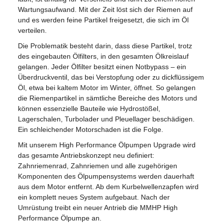
Wartungsaufwand. Mit der Zeit löst sich der Riemen auf
und es werden feine Partikel freigesetzt, die sich im Öl
verteilen.
Die Problematik besteht darin, dass diese Partikel, trotz
des eingebauten Ölfilters, in den gesamten Ölkreislauf
gelangen. Jeder Ölfilter besitzt einen Notbypass – ein
Überdruckventil, das bei Verstopfung oder zu dickflüssigem
Öl, etwa bei kaltem Motor im Winter, öffnet. So gelangen
die Riemenpartikel in sämtliche Bereiche des Motors und
können essenzielle Bauteile wie Hydrostößel,
Lagerschalen, Turbolader und Pleuellager beschädigen.
Ein schleichender Motorschaden ist die Folge.
Mit unserem High Performance Ölpumpen Upgrade wird
das gesamte Antriebskonzept neu definiert:
Zahnriemenrad, Zahnriemen und alle zugehörigen
Komponenten des Ölpumpensystems werden dauerhaft
aus dem Motor entfernt. Ab dem Kurbelwellenzapfen wird
ein komplett neues System aufgebaut. Nach der
Umrüstung treibt ein neuer Antrieb die MMHP High
Performance Ölpumpe an.