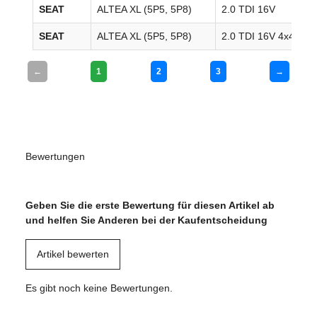
SEAT
ALTEA XL (5P5, 5P8)
2.0 TDI 16V
20
SEAT
ALTEA XL (5P5, 5P8)
2.0 TDI 16V 4x4
20
←
1
2
3
→
Bewertungen
Geben Sie die erste Bewertung für diesen Artikel ab
und helfen Sie Anderen bei der Kaufentscheidung
Artikel bewerten
Es gibt noch keine Bewertungen.