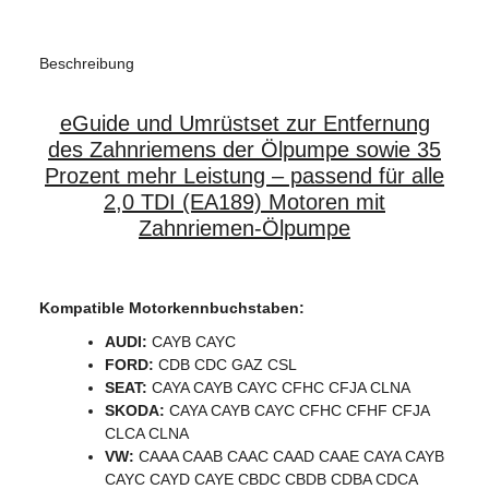
Produkteigenschaft
Wert
Beschreibung
eGuide und Umrüstset zur Entfernung
des Zahnriemens der Ölpumpe sowie 35
Prozent mehr Leistung – passend für alle
2,0 TDI (EA189) Motoren mit
Zahnriemen-Ölpumpe
Kompatible Motorkennbuchstaben:
AUDI:
CAYB CAYC
FORD:
CDB CDC GAZ CSL
SEAT:
CAYA CAYB CAYC CFHC CFJA CLNA
SKODA:
CAYA CAYB CAYC CFHC CFHF CFJA
CLCA CLNA
VW:
CAAA CAAB CAAC CAAD CAAE CAYA CAYB
CAYC CAYD CAYE CBDC CBDB CDBA CDCA