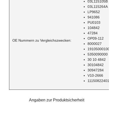
03L115105B
03L115264A
LP9652
941086
PU0103
104842
47284
OP09-112
OE Nummern zu Vergleichszwecken:
8000027
19105000100
5350090000
30 10 4842
30104842
30947284
V10-2666
11150822401
Angaben zur Produktsicherheit