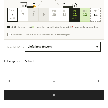
FR
SA
SO
MO
DI
MI
DO
DO
FR
7
8
9
10
11
12
13
6
14
AUG
AUG
ab (frühester Tag)
mögliche Tage
Wochenende
Feiertag
spätestens
Hinweise zu Versand, Wochenenden & Feiertagen
i
▾
LIEFERLAND
Frage zum Artikel