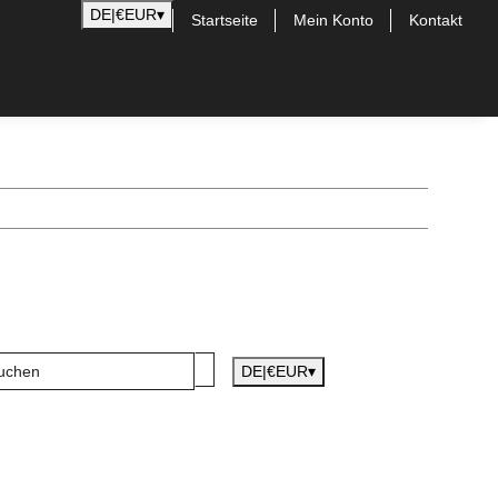
DE
|
€
EUR
▾
Startseite
Mein Konto
Kontakt
DE
|
€
EUR
▾
0,00 €