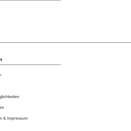
n
n
s
lichkeiten
en
n & Impressum